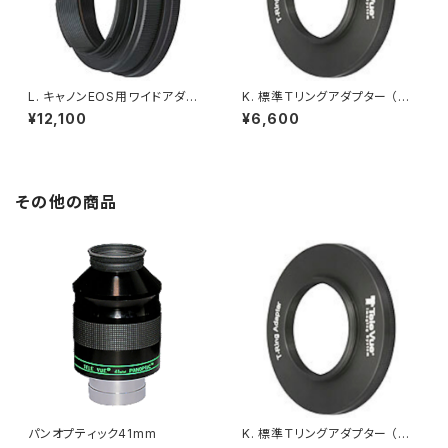
L. キャノンEOS用ワイドアダプ
K. 標準Ｔリングアダプター （光
ター*マウント付 （光路長10.5m
路長1.5mm）
¥12,100
¥6,600
m）
その他の商品
パンオプティック41mm
K. 標準Ｔリングアダプター （光