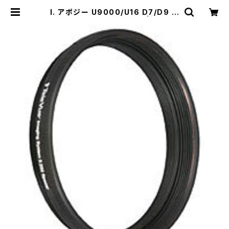
I. アポジー U9000/U16 D7/D9 ア
ダプター （光路長7.6mm） | ZIZCO