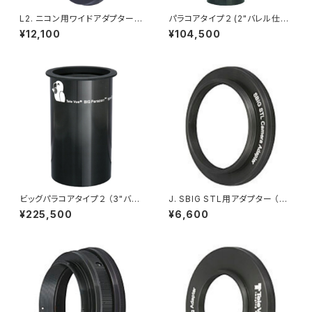
L2. ニコン用ワイドアダプターマ
パラコアタイプ２ (2"バレル仕
ウント付（光路長10.5mm）
様、可変バレル、1 1/4"アダプタ
¥12,100
¥104,500
ー標準付属)
ビッグパラコアタイプ２ （3"バレ
J. SBIG STL用アダプター （光
ル仕様、脱着式ストップフランジ
路長7.6mm）
¥225,500
¥6,600
付）