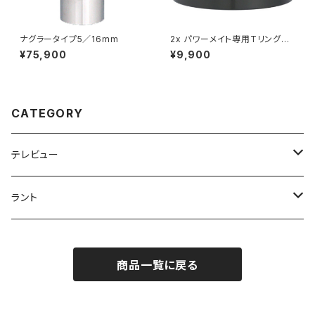
ナグラータイプ5／16mm
2x パワーメイト専用Tリングア
ダプター
¥75,900
¥9,900
CATEGORY
テレビュー
アイピース
ラント
プルーセル
望遠鏡
フィルターセット
商品一覧に戻る
デライト
鏡筒
マウント
Ｈα太陽望遠鏡