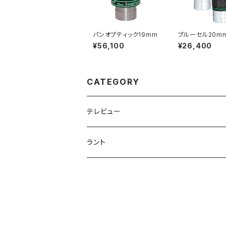
パンオプティック19mm
プルーセル20m
¥56,100
¥26,400
CATEGORY
テレビュー
アイピース
ラント
プルーセル
望遠鏡
フィルターセット
デライト
鏡筒
マウント
Ｈα太陽望遠鏡