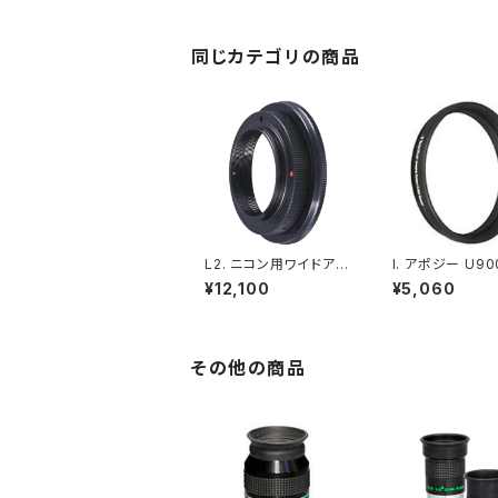
同じカテゴリの商品
L2. ニコン用ワイドアダ
I. アポジー U90
プターマウント付（光路
6 D7/D9 アダ
¥12,100
¥5,060
長10.5mm）
（光路長7.6mm
その他の商品