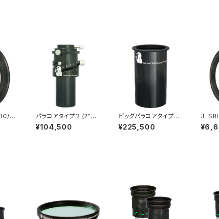
00/U1
パラコアタイプ２ (2"バ
ビッグパラコアタイプ２
J. S
プター
レル仕様、可変バレル、1
（3"バレル仕様、脱着式
ター 
¥104,500
¥225,500
¥6,
）
1/4"アダプター標準付
ストップフランジ付）
属)