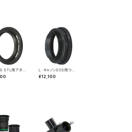
BIG STL用アダプ
L. キャノンEOS用ワイ
（光路長7.6mm）
ドアダプター*マウント
600
¥12,100
付 （光路長10.5mm）