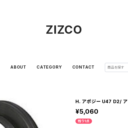
ZIZCO
E
ABOUT
CATEGORY
CONTACT
H. アポジー U47 D2/
¥5,060
残り1点