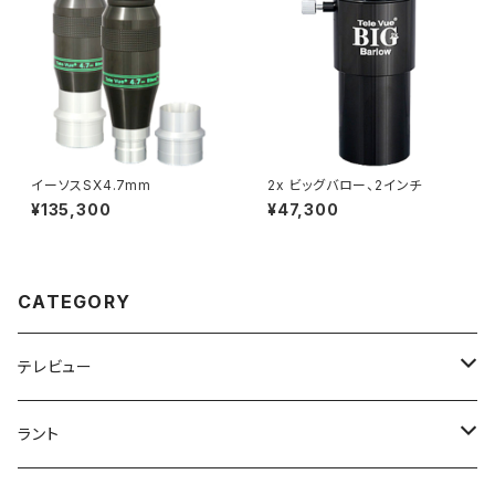
イーソスSX4.7mm
2x ビッグバロー、2インチ
¥135,300
¥47,300
CATEGORY
テレビュー
アイピース
ラント