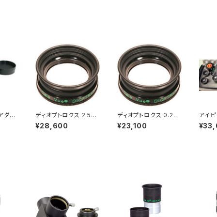
アダプ
ディオプトロクス 2.50、
ディオプトロクス 0.25、
アイピ
、DNA
3.00、3.50
0.50、0.75、1.00、1.5
グ
¥28,600
¥23,100
¥33
0、2.00、2.25