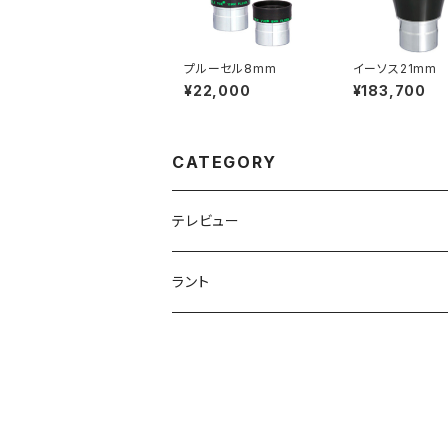
プルーセル8mm
イーソス21mm
¥22,000
¥183,700
CATEGORY
テレビュー
アイピース
ラント
プルーセル
望遠鏡
フィルターセット
デライト
鏡筒
マウント
Ｈα太陽望遠鏡