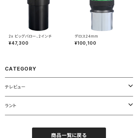
2x ビッグバロー、2インチ
デロス24mm
¥47,300
¥100,100
CATEGORY
テレビュー
アイピース
ラント
プルーセル
望遠鏡
フィルターセット
商品一覧に戻る