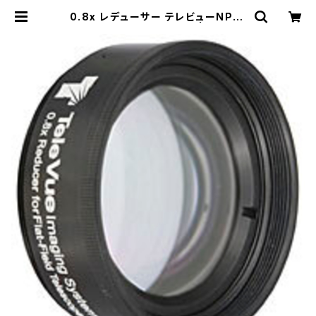
0.8x レデューサー テレビューNP10
1、NP101is、NP127is用 | ZIZCO