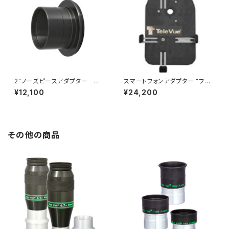
2"ノーズピースアダプター テ
スマートフォンアダプター "フォ
レビューNP101、102用
ーンメイト"
¥12,100
¥24,200
その他の商品