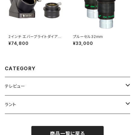
2インチ エバーブライトダイアゴ
プルーセル32mm
ナルミラー、1 1/4インチアダプタ
¥74,800
¥33,000
ー付
CATEGORY
テレビュー
アイピース
ラント
プルーセル
望遠鏡
フィルターセット
商品一覧に戻る