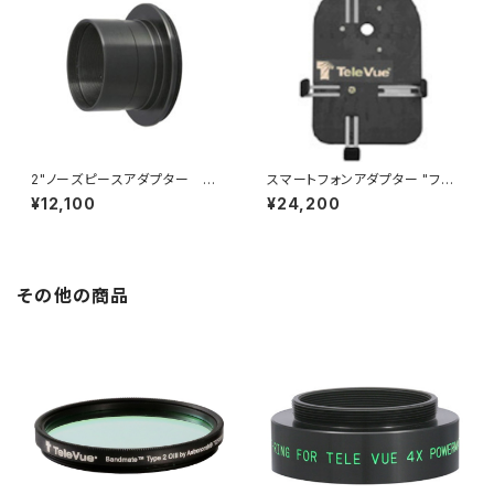
2"ノーズピースアダプター テ
スマートフォンアダプター "フォ
レビューNP101、102用
ーンメイト"
¥12,100
¥24,200
その他の商品