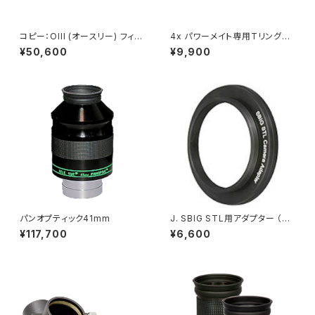
コピー：OIII (オースリー) フィル
4x パワーメイト専用Tリングア
ター、2インチ用
ダプター
¥50,600
¥9,900
パンオプティック41mm
J. SBIG STL用アダプター （光
路長7.6mm）
¥117,700
¥6,600