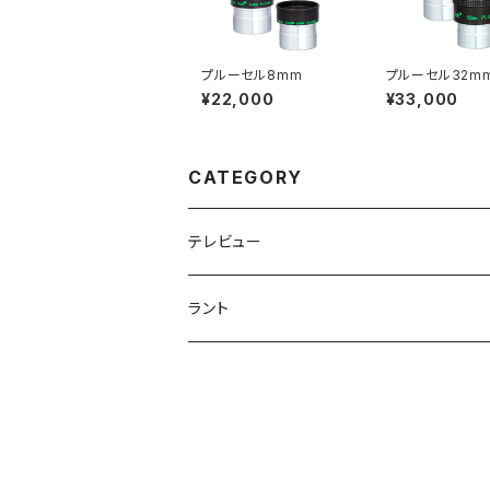
プルーセル8mm
プルーセル32m
¥22,000
¥33,000
CATEGORY
テレビュー
アイピース
ラント
プルーセル
望遠鏡
フィルターセット
デライト
鏡筒
マウント
Ｈα太陽望遠鏡