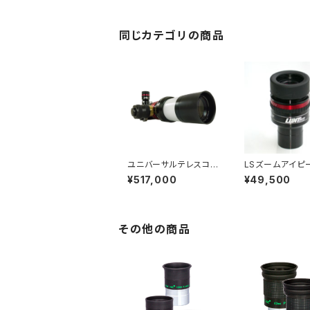
同じカテゴリの商品
ユニバーサルテレスコ
LSズームアイピー
ープ LS60MT/B600
2-21.5mm
¥517,000
¥49,500
その他の商品