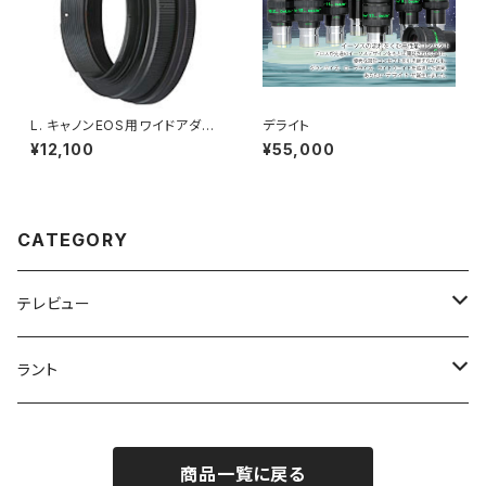
L. キャノンEOS用ワイドアダプ
デライト
ター*マウント付 （光路長10.5m
¥12,100
¥55,000
m）
CATEGORY
テレビュー
アイピース
ラント
プルーセル
望遠鏡
フィルターセット
商品一覧に戻る