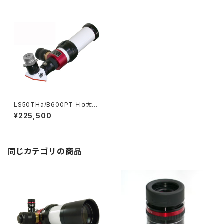
LS50THa/B600PT Ｈα太陽
望遠鏡
¥225,500
同じカテゴリの商品