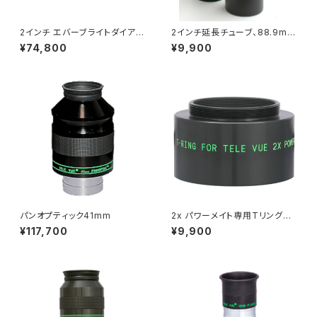
2インチ エバーブライトダイアゴ
2インチ延長チューブ、88.9mm
ナルミラー、1 1/4インチアダプタ
長
¥74,800
¥9,900
ー付
パンオプティック41mm
2x パワーメイト専用Tリングア
ダプター
¥117,700
¥9,900