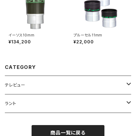
イーソス10mm
プルーセル11mm
¥134,200
¥22,000
CATEGORY
テレビュー
アイピース
ラント
プルーセル
望遠鏡
フィルターセット
商品一覧に戻る